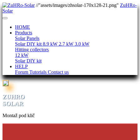
//"assets/images/zhsolar-170x128-21.png"
ZuHRo-
Solar
HOME
Products
Solar Panels
Solar DIY kit
8.9 kW
2.7 kW
3.0 kW
Hitting collectors
12 kW
Solar DIY kit
HELP
Forum
Tutorials
Contact us
ZUHRO
SOLAR
Montaž pod klič