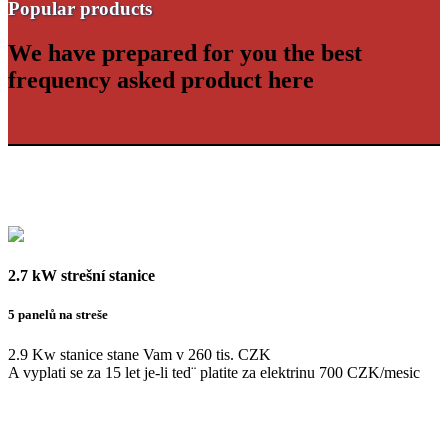
Popular products
We have prepared for you the best
frequency asked product here
2.7 kW strešní stanice
5 panelů na streše
2.9 Kw stanice stane Vam v 260 tis. CZK
A vyplati se za 15 let je-li ted¨ platite za elektrinu 700 CZK/mesic