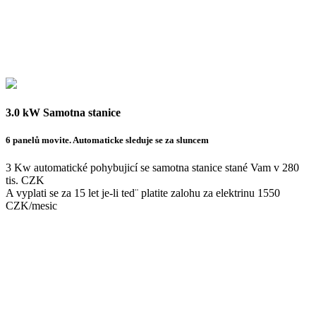
3.0 kW Samotna stanice
6 panelů movite. Automaticke sleduje se za sluncem
3 Kw automatické pohybujicí se samotna stanice stané Vam v 280
tis. CZK
A vyplati se za 15 let je-li ted¨ platite zalohu za elektrinu 1550
CZK/mesic