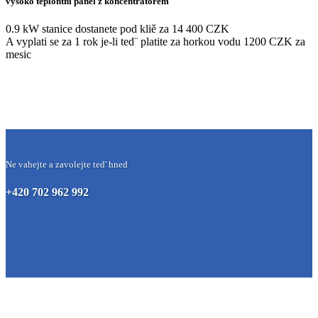
vysoko teplontni panel z koncentratorem
0.9 kW stanice dostanete pod kliě za 14 400 CZK
A vyplati se za 1 rok je-li ted¨ platite za horkou vodu 1200 CZK za
mesic
Ne vahejte a zavolejte ted' hned
+420 702 962 992