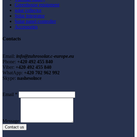
Greenhouse equipment
solar collector
Solar Integrator
Solar panel controller
Accessories
Contacts
Email:
info@zuhrosolar.c-europe.eu
Phone:
+420 492 455 840
Viber:
+420 492 455 840
WhatApp:
+420 702 962 992
Skype:
nashesolnce
Email
*
Message
Contact us