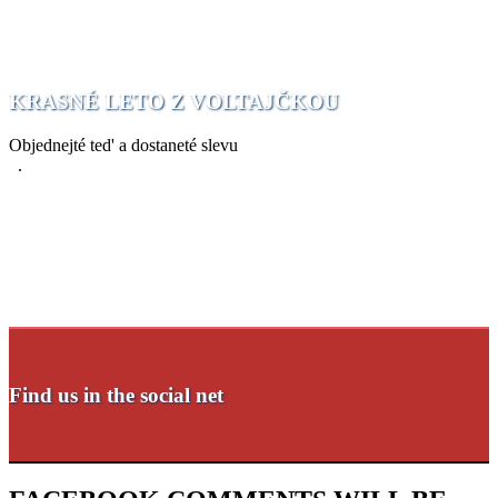
KRASNÉ LETO Z VOLTAJČKOU
Objednejté ted' a dostaneté slevu
.
Find us in the social net