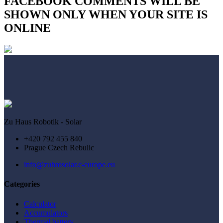
FACEBOOK COMMENTS WILL BE
SHOWN ONLY WHEN YOUR SITE IS
ONLINE
Zu Haus Robotik - Solar
+420 792 455 840
Prague Czech Rebulic
info@zuhrosolar.c-europe.eu
Categories
Calculator
Accumulators
Thermal battery